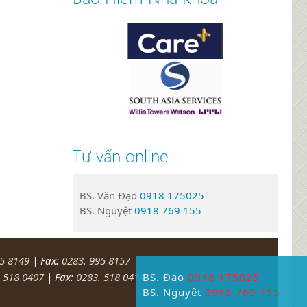
Tư vấn online
BS. Văn Đạo
0918 175025
BS. Nguyệt
0918 769 155
95 8149
| Fax:
0283. 995 8157
BS. Đạo
0918 175025
 518 0407
| Fax:
0283. 518 0414
BS. Nguyệt
0918 769 155