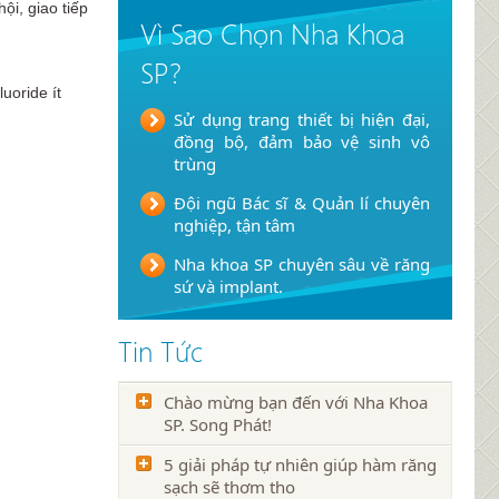
ội, giao tiếp
Vì Sao Chọn Nha Khoa
SP?
uoride ít
Sử dụng trang thiết bị hiện đại,
đồng bộ, đảm bảo vệ sinh vô
trùng
Đội ngũ Bác sĩ & Quản lí chuyên
nghiệp, tận tâm
Nha khoa SP chuyên sâu về răng
sứ và implant.
Tin Tức
Chào mừng bạn đến với Nha Khoa
SP. Song Phát!
5 giải pháp tự nhiên giúp hàm răng
sạch sẽ thơm tho