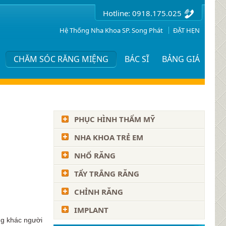
Hotline: 0918.175.025
Hệ Thống Nha Khoa SP. Song Phát
ĐẶT HẸN
Ụ
CHĂM SÓC RĂNG MIỆNG
BÁC SĨ
BẢNG GIÁ
PHỤC HÌNH THẨM MỸ
NHA KHOA TRẺ EM
NHỔ RĂNG
TẨY TRẮNG RĂNG
CHỈNH RĂNG
IMPLANT
ng khác người