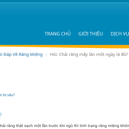
TRANG CHỦ
GIỚI THIỆU
DỊCH V
i Đáp Về Răng Miệng
Hỏi: Chải răng mấy lần một ngày là đủ?
n bị sâu?
?
hải răng thật sạch một lần trước khi ngủ thì tình trạng răng miệng khô