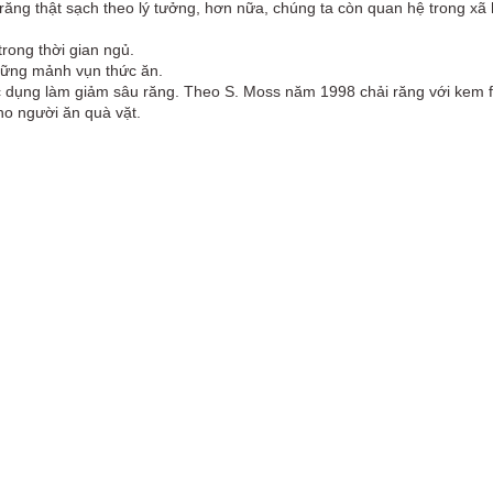
i răng thật sạch theo lý tưởng, hơn nữa, chúng ta còn quan hệ trong xã h
rong thời gian ngủ.
những mảnh vụn thức ăn.
tác dụng làm giảm sâu răng. Theo S. Moss năm 1998 chải răng với kem fl
ho người ăn quà vặt.