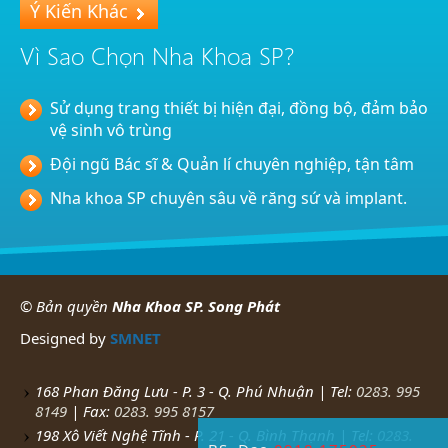
Ý Kiến Khác
Vì Sao Chọn Nha Khoa SP?
Sử dụng trang thiết bị hiện đại, đồng bộ, đảm bảo
vệ sinh vô trùng
Đội ngũ Bác sĩ & Quản lí chuyên nghiệp, tận tâm
Nha khoa SP chuyên sâu về răng sứ và implant.
© Bản quyền
Nha Khoa SP. Song Phát
Designed by
SMNET
168 Phan Đăng Lưu - P. 3 - Q. Phú Nhuận | Tel:
0283. 995
8149
| Fax:
0283. 995 8157
198 Xô Viết Nghệ Tĩnh - P. 21 - Q. Bình Thạnh | Tel:
0283.