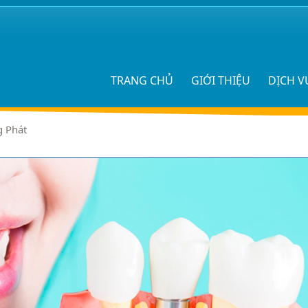
TRANG CHỦ
GIỚI THIỆU
DỊCH V
g Phát