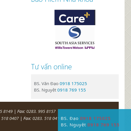
Tư vấn online
BS. Văn Đạo
0918 175025
BS. Nguyệt
0918 769 155
95 8149
| Fax:
0283. 995 8157
BS. Đạo
0918 175025
 518 0407
| Fax:
0283. 518 0414
BS. Nguyệt
0918 769 155