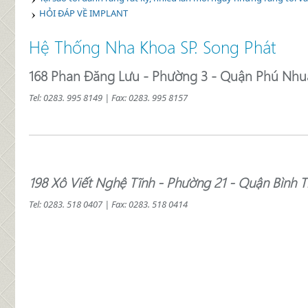
HỎI ĐÁP VỀ IMPLANT
Hệ Thống Nha Khoa SP. Song Phát
168 Phan Đăng Lưu - Phường 3 - Quận Phú Nh
Tel: 0283. 995 8149 | Fax:
0283. 995 8157
198 Xô Viết Nghệ Tĩnh - Phường 21 - Quận Bình 
Tel: 0283. 518 0407
| Fax: 0283. 518 0414
Cheap Michael Kors uk
Cheap Ralph Lauren UK
Pandora Bracelets