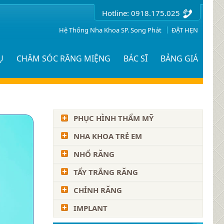
Hotline: 0918.175.025
Hệ Thống Nha Khoa SP. Song Phát
ĐẶT HẸN
Ụ
CHĂM SÓC RĂNG MIỆNG
BÁC SĨ
BẢNG GIÁ
PHỤC HÌNH THẨM MỸ
NHA KHOA TRẺ EM
NHỔ RĂNG
TẨY TRẮNG RĂNG
CHỈNH RĂNG
IMPLANT