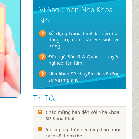
Vì Sao Chọn Nha Khoa
SP?
Sử dụng trang thiết bị hiện đại,
đồng bộ, đảm bảo vệ sinh vô
trùng
Đội ngũ Bác sĩ & Quản lí chuyên
nghiệp, tận tâm
Nha khoa SP chuyên sâu về răng
sứ và implant.
Tin Tức
Chào mừng bạn đến với Nha Khoa
SP. Song Phát!
5 giải pháp tự nhiên giúp hàm răng
sạch sẽ thơm tho