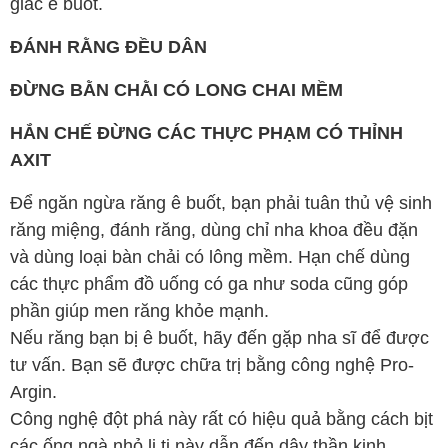
giác ê buốt.
ĐÁNH RẰNG ĐỀU DÂN
ĐỪNG BẰN CHẰI CÓ LONG CHAI MỀM
HẮN CHẾ ĐỪNG CÁC THỰC PHẠM CÓ THỈNH
AXIT
Để ngăn ngừa răng ê buốt, bạn phải tuân thủ vệ sinh
răng miệng, đánh răng, dùng chỉ nha khoa đều đặn
và dùng loại bàn chải có lông mềm. Hạn chế dùng
các thực phẩm đồ uống có ga như soda cũng góp
phần giúp men răng khỏe mạnh.
Nếu răng bạn bị ê buốt, hãy đến gặp nha sĩ để được
tư vấn. Bạn sẽ được chữa trị bằng công nghệ Pro-
Argin.
Công nghệ đột phá này rất có hiệu quả bằng cách bịt
các ống ngà nhỏ li ti này dẫn đến dây thần kinh.