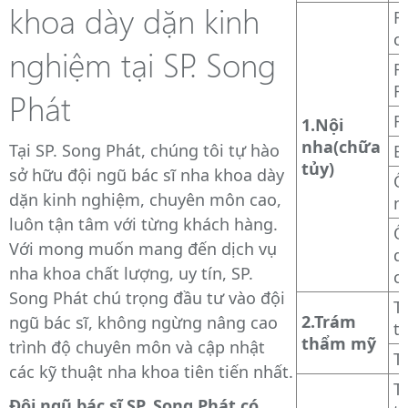
khoa dày dặn kinh
R
c
nghiệm tại SP. Song
R
R
Phát
R
1.Nội
nha(chữa
Tại SP. Song Phát, chúng tôi tự hào
B
tủy)
sở hữu đội ngũ bác sĩ nha khoa dày
Ố
dặn kinh nghiệm, chuyên môn cao,
n
luôn tận tâm với từng khách hàng.
Ố
Với mong muốn mang đến dịch vụ
q
nha khoa chất lượng, uy tín, SP.
c
Song Phát chú trọng đầu tư vào đội
T
2.Trám
ngũ bác sĩ, không ngừng nâng cao
t
thẩm mỹ
trình độ chuyên môn và cập nhật
T
các kỹ thuật nha khoa tiên tiến nhất.
T
Đội ngũ bác sĩ SP. Song Phát có