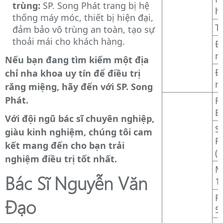
trùng:
SP. Song Phát trang bị hệ
h
thống máy móc, thiết bị hiện đại,
T
đảm bảo vô trùng an toàn, tạo sự
thoải mái cho khách hàng.
Đ
m
Nếu bạn đang tìm kiếm một địa
Đ
chỉ nha khoa uy tín để điều trị
n
răng miệng, hãy đến với SP. Song
Phát.
R
B
Với đội ngũ bác sĩ chuyên nghiệp,
S
giàu kinh nghiệm, chúng tôi cam
F
kết mang đến cho bạn trải
(
nghiệm điều trị tốt nhất.
M
Bác Sĩ Nguyễn Văn
1
R
Đạo
5