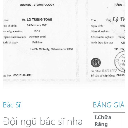
Bác Sĩ
BẢNG GIÁ
Đội ngũ bác sĩ nha
I.Chữa
Răng