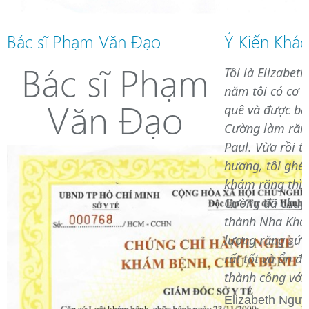
Bác sĩ Phạm Văn Đạo
Ý Kiến Khá
Bác sĩ Phạm
Tôi là Elizabet
năm tôi có cơ 
Văn Đạo
quê và được bác
Cường làm răng
Paul. Vừa rồi tô
hương, tôi ghé
khám răng thì b
Cường đã chuy
thành Nha Khoa
lượng răng sứ 
rất tốt và ổn đị
thành công với
Elizabeth Nguy