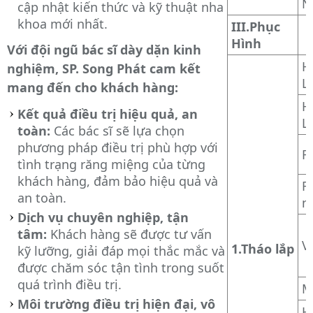
N
cập nhật kiến thức và kỹ thuật nha
khoa mới nhất.
III.Phục
Hình
Với đội ngũ bác sĩ dày dặn kinh
H
nghiệm, SP. Song Phát cam kết
L
mang đến cho khách hàng:
H
Kết quả điều trị hiệu quả, an
L
toàn:
Các bác sĩ sẽ lựa chọn
phương pháp điều trị phù hợp với
R
tình trạng răng miệng của từng
khách hàng, đảm bảo hiệu quả và
R
an toàn.
n
Dịch vụ chuyên nghiệp, tận
tâm:
Khách hàng sẽ được tư vấn
V
1.Tháo lắp
kỹ lưỡng, giải đáp mọi thắc mắc và
được chăm sóc tận tình trong suốt
quá trình điều trị.
M
Môi trường điều trị hiện đại, vô
H