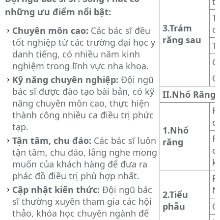
t
những ưu điểm nổi bật:
T
3.Trám
c
Chuyên môn cao:
Các bác sĩ đều
răng sau
tốt nghiệp từ các trường đại học y
T
danh tiếng, có nhiều năm kinh
G
nghiệm trong lĩnh vực nha khoa.
G
Kỹ năng chuyên nghiệp:
Đội ngũ
bác sĩ được đào tạo bài bản, có kỹ
II.Nhổ Răng 
năng chuyên môn cao, thực hiện
R
thành công nhiều ca điều trị phức
d
tạp.
1.Nhổ
R
Tận tâm, chu đáo:
Các bác sĩ luôn
răng
c
tận tâm, chu đáo, lắng nghe mong
k
muốn của khách hàng để đưa ra
phác đồ điều trị phù hợp nhất.
R
Cập nhật kiến thức:
Đội ngũ bác
N
2.Tiểu
sĩ thường xuyên tham gia các hội
phẫu
C
thảo, khóa học chuyên ngành để