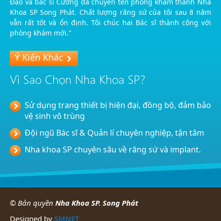
Đạo và bác sĩ Cường đã chuyển tên phòng khám thành Nha
Khoa SP Song Phát. Chất lượng răng sứ của tôi sau 8 năm
vẫn rất tốt và ổn định. Tôi chúc hai Bác sĩ thành công với
phòng khám mới."
Ý Kiến Khác
Vì Sao Chọn Nha Khoa SP?
Sử dụng trang thiết bị hiện đại, đồng bộ, đảm bảo
vệ sinh vô trùng
Đội ngũ Bác sĩ & Quản lí chuyên nghiệp, tận tâm
Nha khoa SP chuyên sâu về răng sứ và implant.
© Bản quyền
Nha Khoa SP. Song Phát
Designed by
SMNET