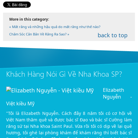
More in this category:
« Mất răng và những hậu quả do mất răng như thế nào?
back to top
Chăm Sóc Căn Bản Về Răng Ra Sao? »
Khách Hàng Nói Gì Về Nha Khoa SP?
Elizabeth
Nguyễn -
Việt kiều Mỹ
"Tôi là Elizabeth Nguyễn. Cách đây 8 năm tôi có cơ hội về
Việt Nam thăm quê và được bác sĩ Đạo và bác sĩ Cường làm
răng sứ tại Nha khoa Saint Paul. Vừa rồi tôi có dịp về lại quê
hương, tôi ghé lại phòng khám để khám răng thì biết bác sĩ