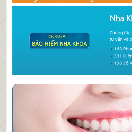
Nha K
Chúng tôi,
tư vấn và 
168 Pha
331 Điện
198 Xô V