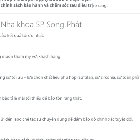
ó
chính sách bảo hành và chăm sóc sau điều trị
rõ ràng.
i Nha khoa SP Song Phát
bảo kết quả tối ưu nhất:
ong muốn thẩm mỹ với khách hàng.
g sứ tối ưu – lựa chọn chất liệu phù hợp (sứ titan, sứ zirconia, sứ toàn phầ
 bảo tỉ lệ mài tối thiểu để bảo tồn răng thật.
i đến labo chế tác sứ chuyên dụng để đảm bảo độ chính xác tuyệt đối.
khách hàng cách vệ sinh, chăm sóc răng sau điều trị.