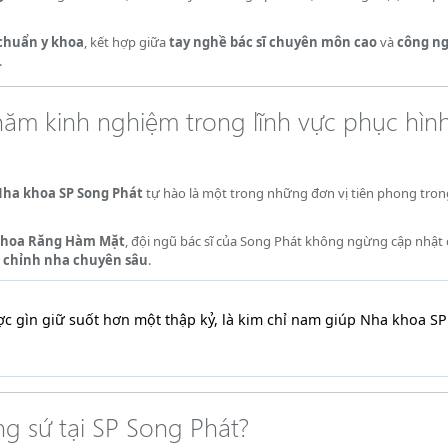
chuẩn y khoa
, kết hợp giữa
tay nghề bác sĩ chuyên môn cao
và
công ng
.
ăm kinh nghiệm trong lĩnh vực phục hìn
ha khoa SP Song Phát
tự hào là một trong những đơn vị tiên phong tron
 khoa Răng Hàm Mặt
, đội ngũ bác sĩ của Song Phát không ngừng cập nhật
 chỉnh nha chuyên sâu
.
 gìn giữ suốt hơn một thập kỷ, là kim chỉ nam giúp Nha khoa S
ng sứ tại SP Song Phát?