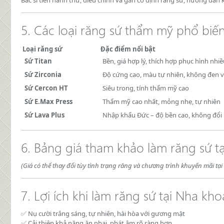
5. Các loại răng sứ thẩm mỹ phổ biến
Loại răng sứ
Đặc điểm nổi bật
Sứ Titan
Bền, giá hợp lý, thích hợp phục hình nhi
Sứ Zirconia
Độ cứng cao, màu tự nhiên, không đen 
Sứ Cercon HT
Siêu trong, tính thẩm mỹ cao
Sứ E.Max Press
Thẩm mỹ cao nhất, mỏng nhẹ, tự nhiên
Sứ Lava Plus
Nhập khẩu Đức – độ bền cao, không đổi
6. Bảng giá tham khảo làm răng sứ t
(Giá có thể thay đổi tùy tình trạng răng và chương trình khuyến mãi tại 
7. Lợi ích khi làm răng sứ tại Nha kh
✅ Nụ cười trắng sáng, tự nhiên, hài hòa với gương mặt
✅ Cải thiện khả năng ăn nhai, phát âm rõ ràng hơn