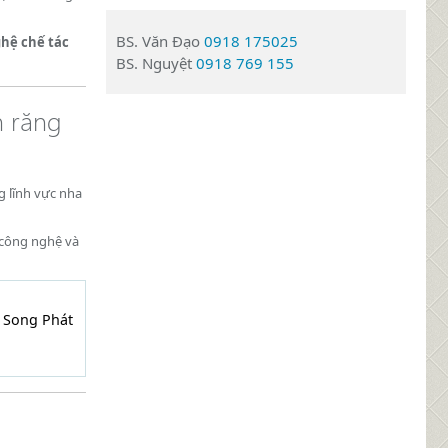
BS. Văn Đạo
0918 175025
hệ chế tác
BS. Nguyệt
0918 769 155
h răng
g lĩnh vực nha
 công nghệ và
P Song Phát