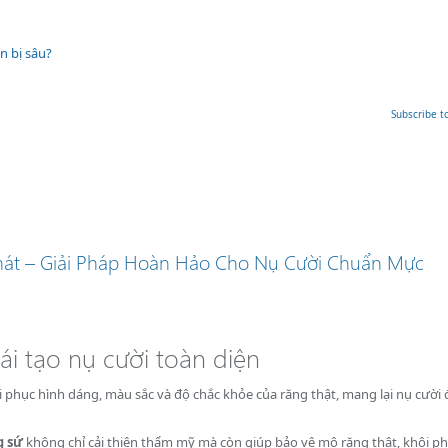
n bị sâu?
ia đình Việt Nam
Subscribe to
át – Giải Pháp Hoàn Hảo Cho Nụ Cười Chuẩn Mực
ái tạo nụ cười toàn diện
phục hình dáng, màu sắc và độ chắc khỏe của răng thật, mang lại nụ cười 
g sứ
không chỉ cải thiện thẩm mỹ mà còn giúp bảo vệ mô răng thật, khôi p