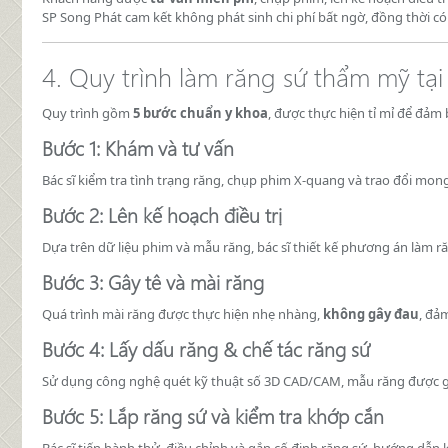
SP Song Phát cam kết không phát sinh chi phí bất ngờ, đồng thời c
4. Quy trình làm răng sứ thẩm mỹ tạ
Quy trình gồm
5 bước chuẩn y khoa
, được thực hiện tỉ mỉ để đảm 
Bước 1: Khám và tư vấn
Bác sĩ kiểm tra tình trạng răng, chụp phim X-quang và trao đổi m
Bước 2: Lên kế hoạch điều trị
Dựa trên dữ liệu phim và mẫu răng, bác sĩ thiết kế phương án làm răn
Bước 3: Gây tê và mài răng
Quá trình mài răng được thực hiện nhẹ nhàng,
không gây đau
, đảm
Bước 4: Lấy dấu răng & chế tác răng sứ
Sử dụng công nghệ quét kỹ thuật số 3D CAD/CAM, mẫu răng được gử
Bước 5: Lắp răng sứ và kiểm tra khớp cắn
Bác sĩ tiến hành thử, điều chỉnh và gắn cố định răng sứ, hướng dẫn 