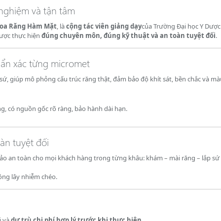
 nghiệm và tận tâm
hoa Răng Hàm Mặt
, là
cộng tác viên giảng dạy
của Trường Đại học Y Dược
được thực hiện
đúng chuyên môn, đúng kỹ thuật và an toàn tuyệt đối
.
huẩn xác từng micromet
sứ, giúp mô phỏng cấu trúc răng thật, đảm bảo độ khít sát, bền chắc và màu
, có nguồn gốc rõ ràng, bảo hành dài hạn.
àn tuyệt đối
ảo an toàn cho mọi khách hàng trong từng khâu: khám – mài răng – lắp sứ
ông lây nhiễm chéo.
ị và
dự trù chi phí hợp lý trước khi thực hiện
.