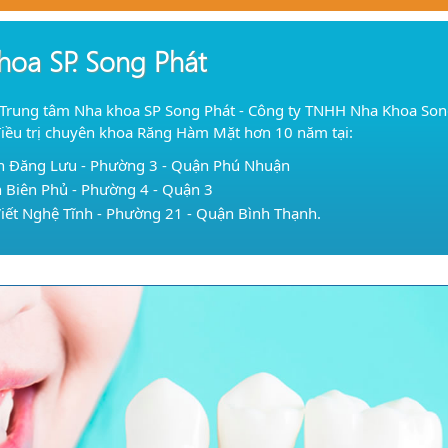
hoa SP. Song Phát
 Trung tâm Nha khoa SP Song Phát - Công ty TNHH Nha Khoa Song 
điều trị chuyên khoa Răng Hàm Mặt hơn 10 năm tại:
n Đăng Lưu - Phường 3 - Quận Phú Nhuận
 Biên Phủ - Phường 4 - Quận 3
iết Nghệ Tĩnh - Phường 21 - Quận Bình Thạnh.