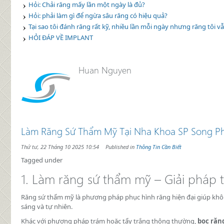
Hỏi: Chải răng mấy lần một ngày là đủ?
Hỏi: phải làm gì để ngừa sâu răng có hiệu quả?
Tại sao tôi đánh răng rất kỹ, nhiều lần mỗi ngày nhưng răng tôi vẫ
HỎI ĐÁP VỀ IMPLANT
Địa chỉ chăm sóc răng tin cậy của mỗi g
Huan Nguyen
Làm Răng Sứ Thẩm Mỹ Tại Nha Khoa SP Song Ph
Thứ tư, 22 Tháng 10 2025 10:54
Published in
Thông Tin Cần Biết
Tagged under
1. Làm răng sứ thẩm mỹ – Giải pháp t
Răng sứ thẩm mỹ là phương pháp phục hình răng hiện đại giúp khôi 
sáng và tự nhiên.
Khác với phương pháp trám hoặc tẩy trắng thông thường,
bọc răn