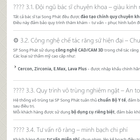
???? 3.1. Đội ngũ bác sĩ chuyên khoa – giàu kinh
Tất cả bác sĩ tại Song Phát đều được
đào tạo chính quy chuyên k
Điều này đảm bảo quy trình thăm khám – tư vấn – phục hình luôn 
⚙️ 3.2. Công nghệ chế tác răng sứ hiện đại – C
SP Song Phát sử dụng
công nghệ CAD/CAM 3D
trong chế tác răng 
Các loại sứ thẩm mỹ cao cấp như:
Cercon, Zirconia, E.Max, Lava Plus
– được nhập khẩu chính hãng
???? 3.3. Quy trình vô trùng nghiêm ngặt – An to
Hệ thống vô trùng tại SP Song Phát tuân thủ
chuẩn Bộ Y tế
, đảm b
sau điều trị.
Mỗi khách hàng được sử dụng
bộ dụng cụ riêng biệt
, đảm bảo kh
???? 3.4. Tư vấn rõ ràng – minh bạch chi phí
Khách hàng được
tư vấn miễn phí
, chụp phim, lên kế hoạch điều tr