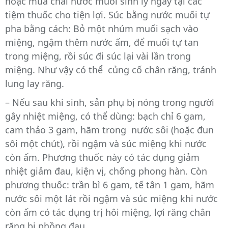
hoặc mua chai nước muối sinh lý ngay tại các
tiệm thuốc cho tiện lợi. Súc bằng nước muối tự
pha bằng cách: Bỏ một nhúm muối sạch vào
miệng, ngậm thêm nước ấm, để muối tự tan
trong miệng, rồi súc đi súc lại vài lần trong
miệng. Như vậy có thể củng cố chân răng, tránh
lung lay răng.
– Nếu sau khi sinh, sản phụ bị nóng trong người
gây nhiệt miệng, có thể dùng: bạch chỉ 6 gam,
cam thảo 3 gam, hãm trong nước sôi (hoặc đun
sôi một chút), rồi ngậm và súc miệng khi nước
còn ấm. Phương thuốc này có tác dụng giảm
nhiệt giảm đau, kiện vị, chống phong hàn. Còn
phương thuốc: trần bì 6 gam, tế tân 1 gam, hãm
nước sôi một lát rồi ngậm và súc miệng khi nước
còn ấm có tác dụng trị hôi miệng, lợi răng chân
răng bị phồng đau,…