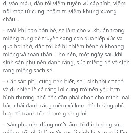
đi vào máu, dẫn tới viêm tuyến vú cấp tính, viêm
nội mạc tử cung, thậm trí viêm khung xương
chậu…
– Mỗi khi bạn hôn bé, sẽ làm cho vi khuẩn trong
miệng cũng dễ truyền sang con qua tiếp xúc và
qua hơi thở, dẫn tới bé bị nhiễm bệnh ở khoang
miệng và toàn thân. Cho nên, một ngày sau khi
sinh sản phụ nên đánh răng, súc miệng để vệ sinh
răng miệng sạch sẽ.
– Các sản phụ cũng nên biết, sau sinh thì cơ thể
và dĩ nhiên là cả răng lợi cũng trở nên yếu hơn
bình thường, thế nên cần phải chọn cho mình loại
bàn chải đánh răng mềm và kem đánh răng phù
hợp để tránh tổn thương răng lợi.
– Sản phụ nên dùng nước ấm để đánh răng súc
miệng, tốt nhất là nước muối sinh lý. Sau mỗi lần