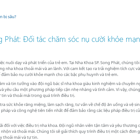
n bị sâu?
ia đình Việt Nam
g Phát: Đối tác chăm sóc nụ cười khỏe mạ
 nuôi dạy và phát triển của trẻ em. Tại Nha Khoa SP. Song Phát, chúng tôi 
 nha khoa thoải mái và an lành. Với cam kết tạo ra trải nghiệm tích cực và
để đảm bảo nụ cười khỏe mạnh cho các bậc phụ huynh và trẻ em.
tâm và tin tưởng vào đội ngũ bác sĩ nha khoa giàu kinh nghiệm và chuyên n
 và yêu cầu một phương pháp tiếp cận nhẹ nhàng và tình cảm. Vì vậy, chúng 
in và thoải mái trong quá trình điều trị.
tra sức khỏe răng miệng, làm sạch răng, tư vấn về chế độ ăn uống và vệ si
pháp và công nghệ tiên tiến nhất để đảm bảo rằng các liệu pháp điều trị củ
hãi đối với việc điều trị nha khoa. Đội ngũ nhân viên tận tâm và yêu thương 
nhộn và thoải mái. Chúng tôi sẽ giải thích quy trình điều trị một cách đơn g
thoải mái và tự tin.