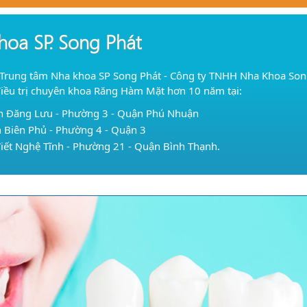
hoa SP. Song Phát
 Trung tâm Nha khoa SP Song Phát - Công ty TNHH Nha Khoa Song 
điều trị chuyên khoa Răng Hàm Mặt hơn 10 năm tại:
n Đăng Lưu - Phường 3 - Quận Phú Nhuận
 Biên Phủ - Phường 4 - Quận 3
iết Nghệ Tĩnh - Phường 21 - Quận Bình Thạnh.