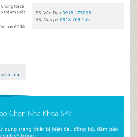
 Chúng tôi sẽ
ho trẻ em suốt
BS. Văn Đạo
0918 175025
BS. Nguyệt
0918 769 155
hôm nay để đặt
back to top
Sao Chọn Nha Khoa SP?
ử dụng trang thiết bị hiện đại, đồng bộ, đảm bảo
ệ sinh vô trùng