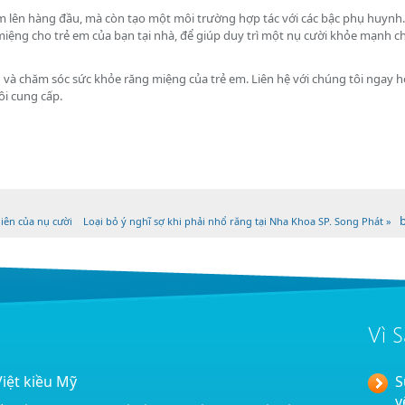
 em lên hàng đầu, mà còn tạo một môi trường hợp tác với các bậc phụ huynh.
iệng cho trẻ em của bạn tại nhà, để giúp duy trì một nụ cười khỏe mạnh c
 và chăm sóc sức khỏe răng miệng của trẻ em. Liên hệ với chúng tôi ngay 
ôi cung cấp.
iên của nụ cười
Loại bỏ ý nghĩ sợ khi phải nhổ răng tại Nha Khoa SP. Song Phát »
Vì 
Việt kiều Mỹ
S
v