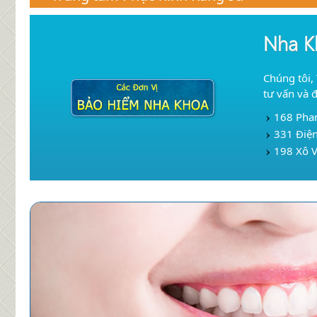
Nha K
Chúng tôi,
tư vấn và 
168 Pha
331 Điện
198 Xô V