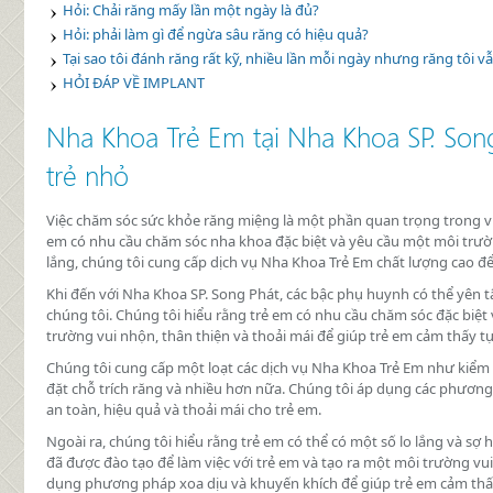
Hỏi: Chải răng mấy lần một ngày là đủ?
Hỏi: phải làm gì để ngừa sâu răng có hiệu quả?
Tại sao tôi đánh răng rất kỹ, nhiều lần mỗi ngày nhưng răng tôi vẫ
HỎI ĐÁP VỀ IMPLANT
Địa chỉ chăm sóc răng tin cậy của mỗi g
Nha Khoa Trẻ Em tại Nha Khoa SP. Son
trẻ nhỏ
Việc chăm sóc sức khỏe răng miệng là một phần quan trọng trong việc
em có nhu cầu chăm sóc nha khoa đặc biệt và yêu cầu một môi trường
lắng, chúng tôi cung cấp dịch vụ Nha Khoa Trẻ Em chất lượng cao 
Khi đến với Nha Khoa SP. Song Phát, các bậc phụ huynh có thể yên 
chúng tôi. Chúng tôi hiểu rằng trẻ em có nhu cầu chăm sóc đặc biệt
trường vui nhộn, thân thiện và thoải mái để giúp trẻ em cảm thấy tự t
Chúng tôi cung cấp một loạt các dịch vụ Nha Khoa Trẻ Em như kiểm 
đặt chỗ trích răng và nhiều hơn nữa. Chúng tôi áp dụng các phương 
an toàn, hiệu quả và thoải mái cho trẻ em.
Ngoài ra, chúng tôi hiểu rằng trẻ em có thể có một số lo lắng và sợ 
đã được đào tạo để làm việc với trẻ em và tạo ra một môi trường vui 
dụng phương pháp xoa dịu và khuyến khích để giúp trẻ em cảm thấy 