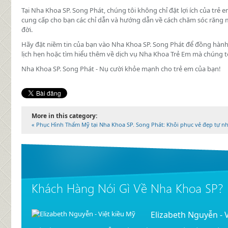
Tại Nha Khoa SP. Song Phát, chúng tôi không chỉ đặt lợi ích của trẻ
cung cấp cho bạn các chỉ dẫn và hướng dẫn về cách chăm sóc răng m
đời.
Hãy đặt niềm tin của bạn vào Nha Khoa SP. Song Phát để đồng hành
lịch hẹn hoặc tìm hiểu thêm về dịch vụ Nha Khoa Trẻ Em mà chúng t
Nha Khoa SP. Song Phát - Nụ cười khỏe mạnh cho trẻ em của bạn!
More in this category:
« Phục Hình Thẩm Mỹ tại Nha Khoa SP. Song Phát: Khôi phục vẻ đẹp tự nh
Khách Hàng Nói Gì Về Nha Khoa SP?
Elizabeth Nguyễn - 