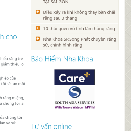
TẠI SÀI GÒN
Điều xảy ra khi không thay bàn chải
răng sau 3 tháng
10 thói quen vô tình làm hỏng răng
nh cho
Nha Khoa SP.Song Phát chuyên răng
sứ, chỉnh hình răng
Bảo Hiểm Nha Khoa
hiểu rằng trẻ
 giảm thiểu lo
ghiệp của
tôi sẽ tạo môi
nh răng miệng,
a chúng tôi là
của chúng tôi
iản và sử
Tư vấn online