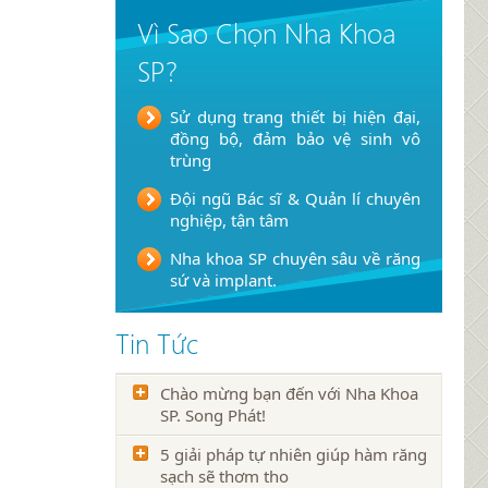
Vì Sao Chọn Nha Khoa
SP?
Sử dụng trang thiết bị hiện đại,
đồng bộ, đảm bảo vệ sinh vô
trùng
Đội ngũ Bác sĩ & Quản lí chuyên
nghiệp, tận tâm
Nha khoa SP chuyên sâu về răng
sứ và implant.
Tin Tức
Chào mừng bạn đến với Nha Khoa
SP. Song Phát!
5 giải pháp tự nhiên giúp hàm răng
sạch sẽ thơm tho