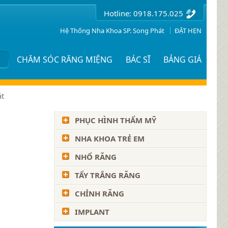
Hotline: 0918.175.025
Hệ Thống Nha Khoa SP. Song Phát
ĐẶT HẸN
Ụ
CHĂM SÓC RĂNG MIỆNG
BÁC SĨ
BẢNG GIÁ
át
PHỤC HÌNH THẨM MỸ
NHA KHOA TRẺ EM
NHỔ RĂNG
TẨY TRẮNG RĂNG
CHỈNH RĂNG
IMPLANT