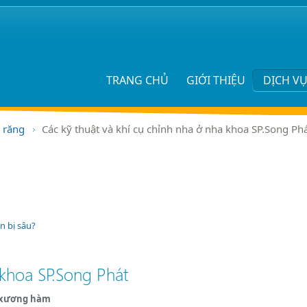
TRANG CHỦ
GIỚI THIỆU
DỊCH V
 răng
Các kỹ thuật và khí cụ chỉnh nha ở nha khoa SP.Song Ph
n bị sâu?
 khoa SP.Song Phát
n xương hàm