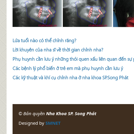
Lứa tuổi nào có thể chỉnh răng?
Lời khuyên của nha sĩ về thời gian chỉnh nha?
Phụ huynh cần lưu ý những thói quen xấu liên quan đến sự p
Các bệnh lý phổ biến ở trẻ em mà phụ huynh cần lưu ý
Các kỹ thuật và khí cụ chỉnh nha ở nha khoa SP.Song Phát
© Bản quyền
Nha Khoa SP. Song Phát
Designed by
SMNET