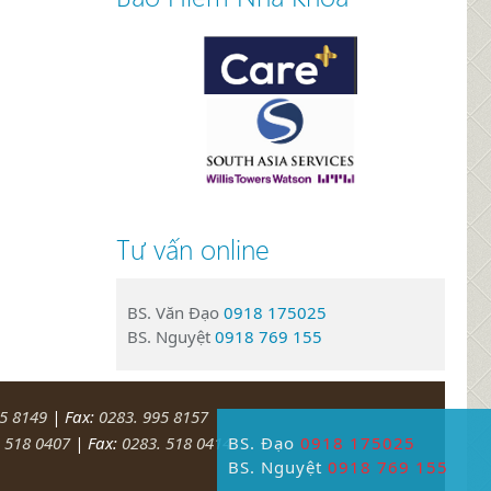
Tư vấn online
BS. Văn Đạo
0918 175025
BS. Nguyệt
0918 769 155
95 8149
| Fax:
0283. 995 8157
BS. Đạo
0918 175025
 518 0407
| Fax:
0283. 518 0414
BS. Nguyệt
0918 769 155